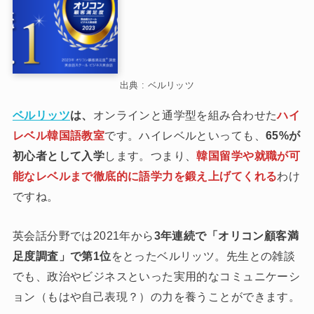
出典 : ベルリッツ
ベルリッツ
は、
オンラインと通学型を組み合わせた
ハイ
レベル韓国語教室
です。ハイレベルといっても、
65%が
初心者として入学
します。つまり、
韓国留学や就職が可
能なレベルまで徹底的に語学力を鍛え上げてくれる
わけ
ですね。
英会話分野では2021年から
3年連続で「オリコン顧客満
足度調査」で第1位
をとったベルリッツ。先生との雑談
でも、政治やビジネスといった実用的なコミュニケーシ
ョン（もはや自己表現？）の力を養うことができます。