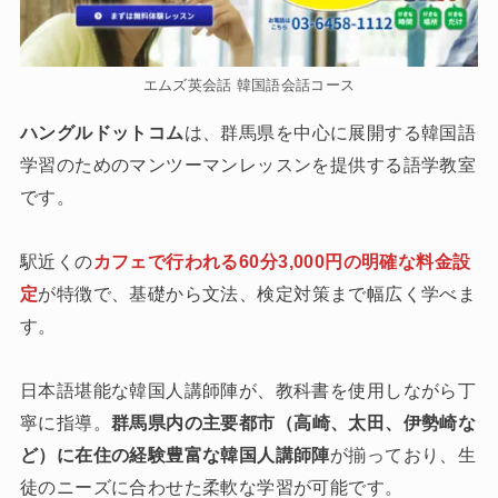
エムズ英会話 韓国語会話コース
ハングルドットコム
は、群馬県を中心に展開する韓国語
学習のためのマンツーマンレッスンを提供する語学教室
です。
駅近くの
カフェで行われる60分3,000円の明確な料金設
定
が特徴で、基礎から文法、検定対策まで幅広く学べま
す。
日本語堪能な韓国人講師陣が、教科書を使用しながら丁
寧に指導。
群馬県内の主要都市（高崎、太田、伊勢崎な
ど）に在住の経験豊富な韓国人講師陣
が揃っており、生
徒のニーズに合わせた柔軟な学習が可能です。