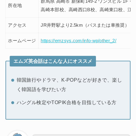
群馬県 高崎市 新保町149-2 ワンズビル 1F・2
所在地
高崎本部校、高崎西口B校、高崎東口校、江
アクセス
JR井野駅より2.5km（バスまたは車推奨）
ホームページ
https://emzsys.com/info-wp/other_2/
エムズ英会話はこんな人にオススメ
韓国旅行やドラマ、K-POPなどが好きで、楽し
く韓国語を学びたい方
ハングル検定やTOPIK合格を目指している方