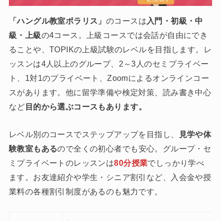
「ハングル教室ポラリス」
のコースは
入門・初級・中
級・上級
の4コース。上級コースでは会話が自由にでき
ることや、TOPIKの上級試験のレベルを目指します。レ
ッスンは4人以上のグループ、2～3人のセミプライベー
ト、1対1のプライベート、Zoomによるオンラインコー
スがあります。他に留学準備や検定対策、読み書き中心
など
目的から選ぶコースもあります。
レベル別のコースでステップアップを目指し、
見学や体
験教室もある
ので全くの初心者でも安心。グループ・セ
ミプライベートのレッスンは
80分授業
でしっかり学べ
ます。お友達紹介や学生・シニア割引など、入会金や授
業料の各種割引制度があるのも魅力です。