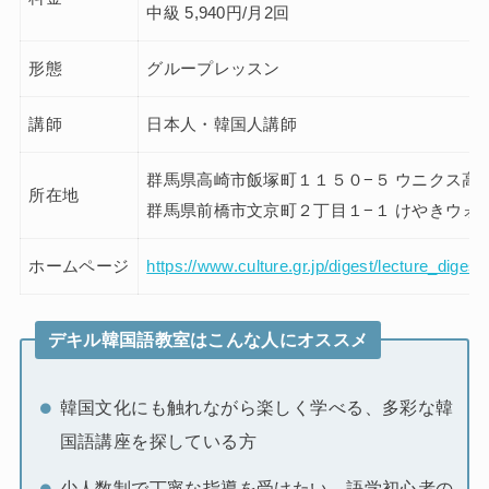
中級 5,940円/月2回
形態
グループレッスン
講師
日本人・韓国人講師
群馬県高崎市飯塚町１１５０−５ ウニクス高崎
所在地
群馬県前橋市文京町２丁目１−１ けやきウォー
ホームページ
https://www.culture.gr.jp/digest/lecture_digest/
デキル韓国語教室はこんな人にオススメ
韓国文化にも触れながら楽しく学べる、多彩な韓
国語講座を探している方
少人数制で丁寧な指導を受けたい、語学初心者の