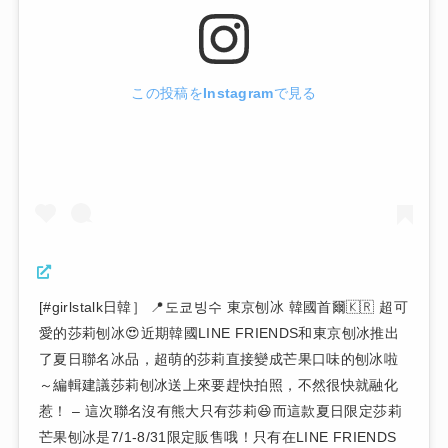
この投稿をInstagramで見る
[#girlstalk日韓］ 📍도쿄빙수 東京刨冰 韓國首爾🇰🇷 超可
愛的莎莉刨冰😍近期韓國LINE FRIENDS和東京刨冰推出
了夏日聯名冰品，超萌的莎莉直接變成芒果口味的刨冰啦
～編輯建議莎莉刨冰送上來要趕快拍照，不然很快就融化
惹！ – 這次聯名沒有熊大只有莎莉😆而這款夏日限定莎莉
芒果刨冰是7/1-8/31限定販售哦！只有在LINE FRIENDS