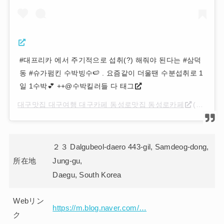
#대프리카 에서 주기적으로 섭취(?) 해줘야 된다는 #삼덕
동 #슈가펌킨 수박빙수🍉 . 요즘같이 더울땐 수분섭취로 1
일 1수박💕 ++@수박킬러들 다 태그
대구맛집 대구여행 대구카페 동성로맛집 동성로카페
(@daegutastee)がシェアした投稿 –
２３ Dalgubeol-daero 443-gil, Samdeog-dong,
所在地
Jung-gu,
Daegu, South Korea
Webリン
https://m.blog.naver.com/…
ク