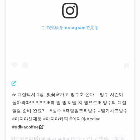
この投稿をInstagramで見る
☕ 계절백서 1장: 벚꽃🌸가고 빙수🍨 온다 – 빙수 시즌이
돌아와따!!!!!!!!!!! ❄흑.밀.빙 & 딸.치.빙으로❄ 빙수의 계절
달릴 준비 완료? – #빙수 #흑당밀크티빙수 #딸기치즈빙수
#이디야신제품 #이디야커피 #이디야 #ediya
#ediyacoffee
이디야커피
(@ediya.coffee)がシェアした投稿 –
2019年 5月月1日午後9時00分PDT