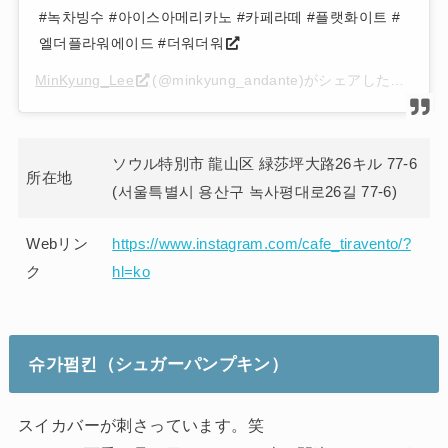
#녹차빙수 #아이스아메리카노 #카페라떼 #플랫화이트 #
엘더플라워에이드 #더워더워
MinKyung_Lee
(@minkyung_andante)がシェアした投稿 –
2
ソウル特別市 龍山区 緑莎坪大路26キル 77-6
所在地
(서울특별시 용산구 녹사평대로26길 77-6)
Webリン
https://www.instagram.com/cafe_tiravento/?
ク
hl=ko
슈가펌킨
（シュガーパンプキン）
スイカバーが刺さっています。笑