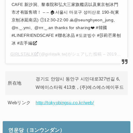
CAFE 新沙洞、黎泰院和弘大三家旗艦店以及東京刨冰門
市才有販售唷！ – – 🏠서울시 마포구 성미산로 190-8(東
京刨冰延南店) 🕕12:30-22:00 🙏@seunghyeon_jung、
@n._.ymi、@rrr._.an thanks for sharing❤️ #韓國
#LINEFRIENDSCAFE #聯名冰品 #도쿄빙수 #莎莉芒果刨
冰 #左手編
GIRLSTALK
(@girlstalk.tw)がシェアした投稿 –
2019年 7月月26日午前7時59分PDT
경기도 안양시 동안구 시민대로327번길 6,
所在地
W에이스타워 413호 , (주)에스에스에이푸드
Webリンク
http://tokyobingsu.co.kr/web/
연운당
（ヨンウンダン）