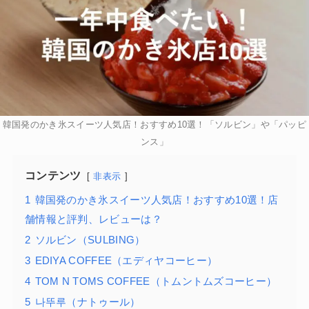
韓国発のかき氷スイーツ人気店！おすすめ10選！「ソルビン」や「パッピ
ンス」
コンテンツ
非表示
1
韓国発のかき氷スイーツ人気店！おすすめ10選！店
舗情報と評判、レビューは？
2
ソルビン（SULBING）
3
EDIYA COFFEE（エディヤコーヒー）
4
TOM N TOMS COFFEE（トムントムズコーヒー）
5
나뚜루（ナトゥール）