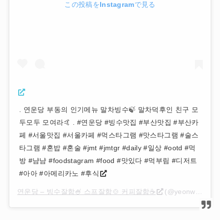
この投稿をInstagramで見る
. 연운당 부동의 인기메뉴 말차빙수🍃 말차덕후인 친구 모
두모두 모여라🤙 . #연운당 #빙수맛집 #부산맛집 #부산카
페 #서울맛집 #서울카페 #먹스타그램 #맛스타그램 #술스
타그램 #혼밥 #혼술 #jmt #jmtgr #daily #일상 #ootd #먹
방 #냠냠 #foodstagram #food #맛있다 #먹부림 #디저트
#아아 #아메리카노 #후식
연운당 – 빙수잘함🍧 스프잘함🍲 커피잘함☕
(@yeonwoondang)がシェアした投稿 –