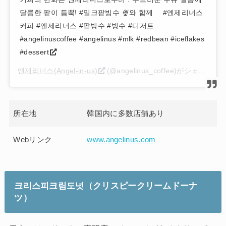
달콤한 팥이 듬뿍! #밀크팥빙수 🍨와 함께 ⠀ #엔제리너스
커피 #엔제리너스 #팥빙수 #빙수 #디저트
#angelinuscoffee #angelinus #mlk #redbean #iceflakes
#dessert
엔제리너스(Angel-in-us)
(@angelinus_coffee)がシェアした投稿 –
所在地
韓国内に多数店舗あり
Webリンク
www.angelinus.com
크리스피크림도넛
（クリスピークリームドーナ
ツ）