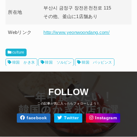
부산시 금정구 장전온천천로 115
所在地
その他、釜山に1店舗あり
Webリンク
http://www.yeonwoondang.com/
culture
韓国 かき氷
韓国 ソルビン
韓国 パッピンス
FOLLOW
facebook
Twitter
Instagram