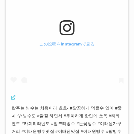
この投稿をInstagramで見る
칼주는 빙수는 처음이라 흐흐- #깔끔하게 먹을수 있어 #좋
네 🙂 빙수도 #칼질 하면서 #우아하게 한입에 쏘옥 #티라
벤토 #카페티라벤토 #밀크티빙수 #눈꽃빙수 #이태원가구
거리 #이태원빙수맛집 #이태원맛집 #이태원빙수 #팥빙수