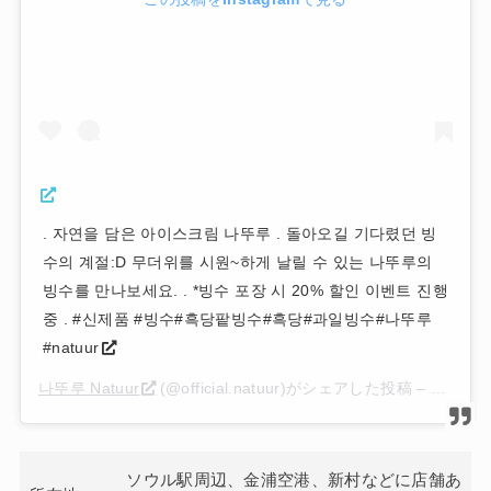
. 자연을 담은 아이스크림 나뚜루 . 돌아오길 기다렸던 빙
수의 계절:D 무더위를 시원~하게 날릴 수 있는 나뚜루의
빙수를 만나보세요. . *빙수 포장 시 20% 할인 이벤트 진행
중 . #신제품 #빙수#흑당팥빙수#흑당#과일빙수#나뚜루
#natuur
나뚜루 Natuur
(@official.natuur)がシェアした投稿 –
2019年
ソウル駅周辺、金浦空港、新村などに店舗あ